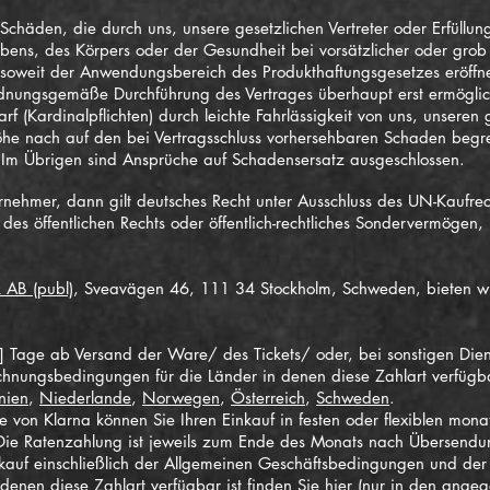
chäden, die durch uns, unsere gesetzlichen Vertreter oder Erfüllun
bens, des Körpers oder der Gesundheit bei vorsätzlicher oder grob f
soweit der Anwendungsbereich des Produkthaftungsgesetzes eröffnet 
 ordnungsgemäße Durchführung des Vertrages überhaupt erst ermöglic
f (Kardinalpflichten) durch leichte Fahrlässigkeit von uns, unseren 
 Höhe nach auf den bei Vertragsschluss vorhersehbaren Schaden begr
 Im Übrigen sind Ansprüche auf Schadensersatz ausgeschlossen.
nehmer, dann gilt deutsches Recht unter Ausschluss des UN-Kaufre
des öffentlichen Rechts oder öffentlich-rechtliches Sondervermögen, is
 AB (publ)
, Sveavägen 46, 111 34 Stockholm, Schweden, bieten wi
] Tage ab Versand der Ware/ des Tickets/ oder, bei sonstigen Dien
echnungsbedingungen für die Länder in denen diese Zahlart verfügbar
nien
,
Niederlande
,
Norwegen
,
Österreich
,
Schweden
.
 von Klarna können Sie Ihren Einkauf in festen oder flexiblen mona
e Ratenzahlung ist jeweils zum Ende des Monats nach Übersendu
nkauf einschließlich der Allgemeinen Geschäftsbedingungen und de
n denen diese Zahlart verfügbar ist finden Sie hier (nur in den ang