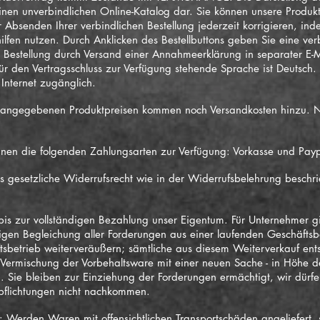
inen unverbindlichen Online-Katalog dar. Sie können unsere Produkt
bsenden Ihrer verbindlichen Bestellung jederzeit korrigieren, indem
ilfen nutzen. Durch Anklicken des Bestellbuttons geben Sie eine ve
Bestellung durch Versand einer Annahmeerklärung in separater E-M
r den Vertragsschluss zur Verfügung stehende Sprache ist Deutsch.
Internet zugänglich.
n angegebenen Produktpreisen kommen noch Versandkosten hinzu. 
nen die folgenden Zahlungsarten zur Verfügung: Vorkasse und Payp
as gesetzliche Widerrufsrecht wie in der Widerrufsbelehrung besch
bis zur vollständigen Bezahlung unser Eigentum. Für Unternehmer g
igen Begleichung aller Forderungen aus einer laufenden Geschäftsb
tsbetrieb weiterveräußern; sämtliche aus diesem Weiterverkauf ent
Vermischung der Vorbehaltsware mit einer neuen Sache - in Höhe 
 Sie bleiben zur Einziehung der Forderungen ermächtigt, wir dürfe
rpflichtungen nicht nachkommen.
: Werden Waren mit offensichtlichen Transportschäden angeliefert, s