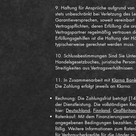
9. Haftung für Ansprüche aufgrund von S
stets unbeschränkt bei Verletzung des Le
Garantieversprechen, soweit vereinbart 
Vertragspflichten, deren Erfüllung die
Vertragspartner regelmäßig vertrauen dar
Erfüllungsgehilfen ist die Haftung der
typischerweise gerechnet werden muss.
10. Schlussbestimmungen Sind Sie Unter
Handelsgesetzbuches, juristische Person 
Streitigkeiten aus Vertragsverhältnissen.
11. In Zusammenarbeit mit
Klarna Bank
Die Zahlung erfolgt jeweils an Klarna:
Rechnung: Die Zahlungsfrist beträgt [14
der Dienstleistung. Die vollständigen R
hier:
Deutschland
,
Finnland
,
Großbritan
Ratenkauf: Mit dem Finanzierungsservice
angegebenen Bedingungen bezahlen. Di
fällig. Weitere Informationen zum Rate
für Verbraucherkredite für die Länder i