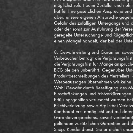
möglichst sofort beim Zusteller und ne
hat für Ihre gesetzlichen Ansprüche un
aber, unsere eigenen Ansprüche gegenüb
Gefahr des zufälligen Untergangs und d
oder der sonst zur Ausführung der Vers
geregelte Untersuchungs- und Rügepflich
einen Mangel handelt, der bei der Unter
8. Gewährleistung und Garantien soweit 
Verbraucher beträgt die Verjährungsfri
die Verjährungsfrist für Mängelansprüch
BGB bleiben unberührt. Gegenüber Unte
Produktbeschreibungen des Herstellers, 
Werbeaussagen übernehmen wir keine Ha
Wahl Gewähr durch Beseitigung des Mang
Einschränkungen und Fristverkürzungen g
Erfüllungsgehilfen verursacht wurden be
Pflichtverletzung sowie Arglistbei Verl
überhaupt erst ermöglicht und auf deren
Garantieversprechens, soweit vereinbar
geltenden zusätzlichen Garantien und d
Shop. Kundendienst: Sie erreichen unser