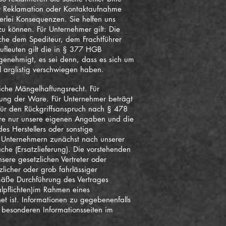
ner Reklamation oder Kontaktaufnahme
erlei Konsequenzen. Sie helfen uns
 können. Für Unternehmer gilt: Die
ache dem Spediteur, dem Frachtführer
ufleuten gilt die in § 377 HGB
 genehmigt, es sei denn, dass es sich um
l arglistig verschwiegen haben.
iche Mängelhaftungsrecht. Für
rung der Ware. Für Unternehmer beträgt
 für den Rückgriffsanspruch nach § 478
are nur unsere eigenen Angaben und die
es Herstellers oder sonstige
r Unternehmern zunächst nach unserer
e (Ersatzlieferung). Die vorstehenden
sere gesetzlichen Vertreter oder
licher oder grob fahrlässiger
gemäße Durchführung des Vertrages
alpflichten)im Rahmen eines
t ist. Informationen zu gegebenenfalls
besonderen Informationsseiten im