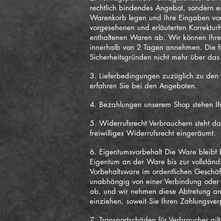
rechtlich bindendes Angebot, sondern e
Warenkorb legen und Ihre Eingaben vor A
vorgesehenen und erläuterten Korrekturh
enthaltenen Waren ab. Wir können Ihre 
innerhalb von 2 Tagen annehmen. Die fü
Sicherheitsgründen nicht mehr über das 
3. Lieferbedingungen zuzüglich zu de
erfahren Sie bei den Angeboten.
4. Bezahlungen unserem Shop stehen Ih
5. Widerrufsrecht Verbrauchern steht d
freiwilliges Widerrufsrecht eingeräumt.
6. Eigentumsvorbehalt Die Ware bleibt 
Eigentum an der Ware bis zur vollständ
Vorbehaltsware im ordentlichen Geschäf
unabhängig von einer Verbindung oder 
ab, und wir nehmen diese Abtretung an.
einziehen, soweit Sie Ihren Zahlungsve
7. Transportschäden für Verbraucher gilt