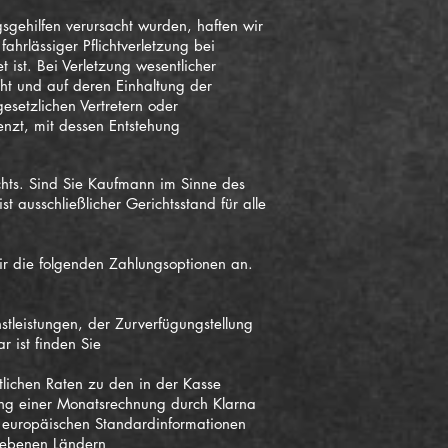
gsgehilfen verursacht wurden, haften wir
ahrlässiger Pflichtverletzung bei
ist. Bei Verletzung wesentlicher
ht und auf deren Einhaltung der
gesetzlichen Vertretern oder
enzt, mit dessen Entstehung
chts. Sind Sie Kaufmann im Sinne des
t ausschließlicher Gerichtsstand für alle
r die folgenden Zahlungsoptionen an.
stleistungen, der Zurverfügungstellung
 ist finden Sie
tlichen Raten zu den in der Kasse
ng einer Monatsrechnung durch Klarna
r europäischen Standardinformationen
egebenen Ländern