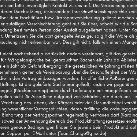
hmen Sie bitte unverzüglich Kontakt zu uns auf. Die Versäumung ei
d deren Durchsetzung, insbesondere Ihre Gewährleistungsrechte kein
er dem Frachtführer bzw. Transportversicherung geltend machen zu
er zufälligen Verschlechterung geht auf Sie über, sobald wir die S
endung bestimmten Person oder Anstalt ausgeliefert haben. Unter Ka
t. Unterlassen Sie die dort geregelte Anzeige, so gilt die Ware als
suchung nicht erkennbar war. Dies gilt nicht, falls wir einen Mange
nicht nachstehend ausdrücklich anders vereinbart, gilt das gesetzl
st für Mängelansprüche bei gebrauchten Sachen ein Jahr ab Abliefe
e ein Jahr ab Gefahrübergang; die gesetzlichen Verjährungsfristen
rnehmern gelten als Vereinbarung über die Beschaffenheit der W
die in den Vertrag einbezogen wurden; für öffentliche Äußerungen d
ftung. Ist die gelieferte Sache mangelhaft, leisten wir gegenübe
els (Nachbesserung) oder durch Lieferung einer mangelfreien Sach
elten nicht für Ansprüche aufgrund von Schäden, die durch uns, un
i Verletzung des Lebens, des Körpers oder der Gesundheitbei vorsätz
etzung wesentlicher Vertragspflichten, deren Erfüllung die ordnungs
 Einhaltung der Vertragspartner regelmäßig vertrauen darf (Kardin
t soweit der Anwendungsbereich des Produkthaftungsgesetzes eröffne
eren genaue Bedingungen finden Sie jeweils beim Produkt und auf 
en Support per E-Mail unter (
TeamChange@gmx.de
)