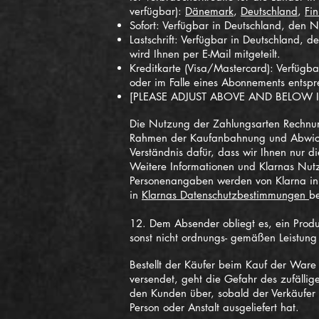
verfügbar):
Dänemark
,
Deutschland
,
Fi
Sofort: Verfügbar in Deutschland, den N
Lastschrift: Verfügbar in Deutschland,
wird Ihnen per E-Mail mitgeteilt.
Kreditkarte (Visa/Mastercard): Verfügb
oder im Falle eines Abonnements entsp
[PLEASE ADJUST ABOVE AND BELOW
Die Nutzung der Zahlungsarten Rechnung,
Rahmen der Kaufanbahnung und Abwicklu
Verständnis dafür, dass wir Ihnen nur d
Weitere Informationen und Klarnas Nu
Personenangaben werden von Klarna i
in
Klarnas Datenschutzbestimmungen
b
12.
Dem Absender obliegt es, ein Produ
sonst nicht ordnungs- gemäßen Leistun
Bestellt der Käufer beim Kauf der Ware
versendet, geht die Gefahr des zufäll
den Kunden über, sobald der Verkäufer
Person oder Anstalt ausgeliefert hat.