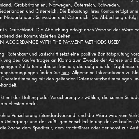
nnland
,
Großbritannien
,
Norwegen
,
Österreich
,
Schweden
.
iederlanden und Österreich. Die Belastung Ihres Kontos erfolgt unm
 den Niederlanden, Schweden und Österreich. Die Abbuchung erfolg
ar in Deutschland. Die Abbuchung erfolgt nach Versand der Ware ode
rechend der kommunizierten Zeiten.
 IN ACCORDANCE WITH THE PAYMENT METHODS USED]
 Ratenkauf und Lastschrift setzt eine positive Bonitätsprüfung vorau
ng des Kaufvertrages an Klarna zum Zwecke der Adress- und Bonit
iejenigen Zahlarten anbieten können, die aufgrund der Ergebnisse d
tzungsbedingungen finden Sie
hier
. Allgemeine Informationen zu Kla
n Übereinstimmung mit den geltenden Datenschutzbestimmungen u
ehandelt.
kt mit der Haftung oder Versicherung zu wählen, die seinen Schade
g am ehesten deckt.
 ohne Versicherung (Standardversand) und die Ware wird vom Verkäu
igen Untergangs und der zufälligen Verschlechterung der verkauft
 die Sache dem Spediteur, dem Frachtführer oder der sonst zur Au