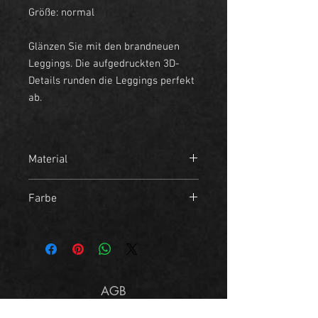
Größe: normal
Glänzen Sie mit den brandneuen
Leggings. Die aufgedruckten 3D-
Details runden die Leggings perfekt
ab.
Material
- 45% Polyester
Farbe
- 35% Baumwolle
- 20% Elasthan
Rot
AGB