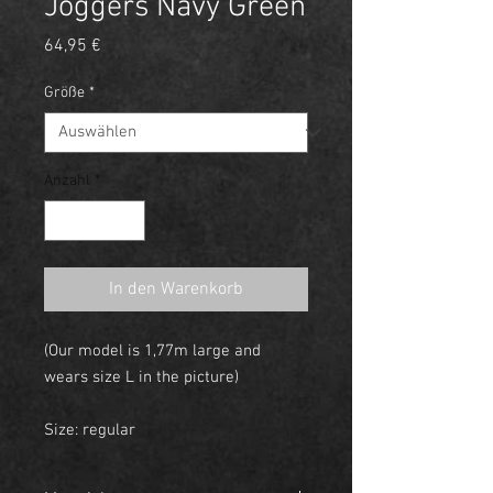
Joggers Navy Green
Preis
64,95 €
Größe
*
Anzahl
*
In den Warenkorb
(Our model is 1,77m large and
wears size L in the picture)
Size: regular