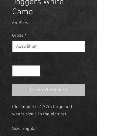
Joggers White
Camo
Preis
64,95 €
Größe
*
Anzahl
*
In den Warenkorb
(Our model is 1,77m large and
wears size L in the picture)
Size: regular