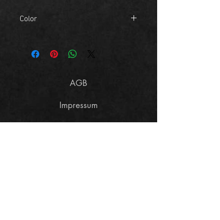
Color
White Camouflage
AGB
Impressum
Größentabelle
Datenschutzerklärung
Widerrufsbelehrung