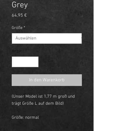
Grey
Preis
64,95 €
Größe
*
Anzahl
*
In den Warenkorb
(Unser Model ist 1,77 m groß und
trägt Größe L auf dem Bild)
Größe: normal