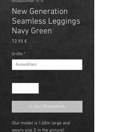
Artikelnummer: 0176
New Generation
Seamless Leggings
Navy Green
Preis
72,95 €
Größe
*
Anzahl
*
In den Warenkorb
(Our model is 1,65m large and
wears size S in the picture)