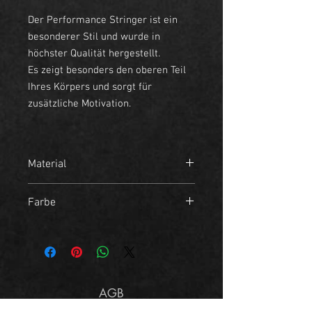
Der Performance Stringer ist ein
besonderer Stil und wurde in
höchster Qualität hergestellt.
Es zeigt besonders den oberen Teil
Ihres Körpers und sorgt für
zusätzliche Motivation.
Material
- 95% Baumwolle
Farbe
- 5% Elasthan
Weiß, Schwarz
AGB