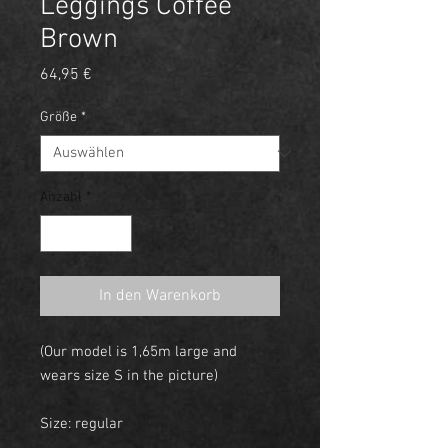
Leggings Coffee
Brown
Preis
64,95 €
Größe
*
Anzahl
*
In den Warenkorb
(Our model is 1,65m large and
wears size S in the picture)
Size: regular