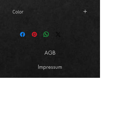
Color
Coffee Brown
AGB
Impressum
Größentabelle
Datenschutzerklärung
Widerrufsbelehrung