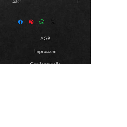
Color
Mint Green
AGB
Impressum
Größentabelle
Datenschutzerklärung
Widerrufsbelehrung