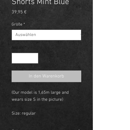
Shorts Mint Blue
Preis
39,95 €
Größe
*
Anzahl
*
In den Warenkorb
(Our model is 1,65m large and
wears size S in the picture)
Size: regular