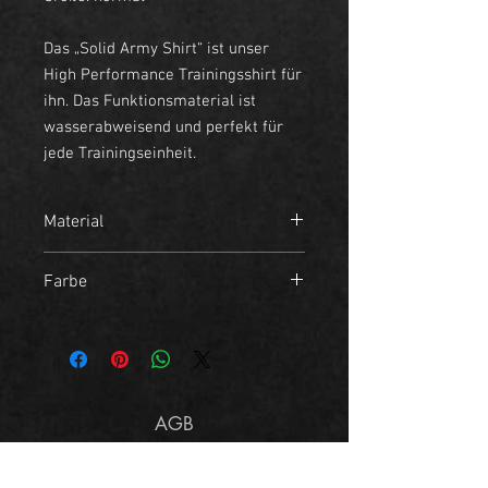
Das „Solid Army Shirt“ ist unser
High Performance Trainingsshirt für
ihn. Das Funktionsmaterial ist
wasserabweisend und perfekt für
jede Trainingseinheit.
Material
- 95% Polyester
Farbe
- 5% Elasthan
Grau, Weiß
AGB
Impressum