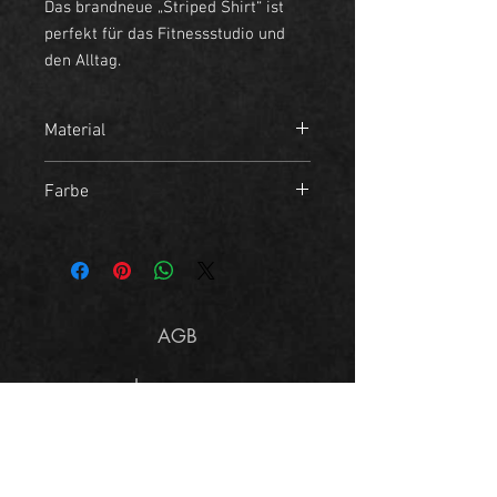
Das brandneue „Striped Shirt“ ist
perfekt für das Fitnessstudio und
den Alltag.
Material
- 95% Baumwolle
Farbe
- 5% Elasthan
Schwarz, Weiß
AGB
Impressum
Größentabelle
Datenschutzerklärung