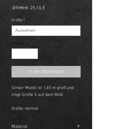
Standardpreis
Sale-
 27,95 € 
25,16 €
Preis
Größe
*
Anzahl
*
In den Warenkorb
(Unser Model ist 1,65 m groß und
trägt Größe S auf dem Bild)
Größe: normal
Material